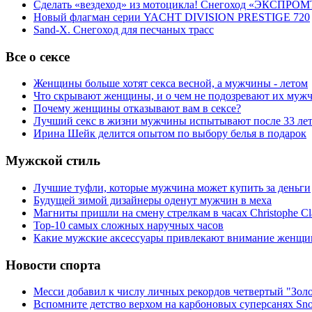
Сделать «вездеход» из мотоцикла! Снегоход «ЭКСПРОМ
Новый флагман серии YACHT DIVISION PRESTIGE 720
Sand-X. Снегоход для песчаных трасс
Все о сексе
Женщины больше хотят секса весной, а мужчины - летом
Что скрывают женщины, и о чем не подозревают их муж
Почему женщины отказывают вам в сексе?
Лучший секс в жизни мужчины испытывают после 33 ле
Ирина Шейк делится опытом по выбору белья в подарок
Мужской стиль
Лучшие туфли, которые мужчина может купить за деньги
Будущей зимой дизайнеры оденут мужчин в меха
Магниты пришли на смену стрелкам в часах Christophe Cl
Top-10 самых сложных наручных часов
Какие мужские аксессуары привлекают внимание женщи
Новости спорта
Месси добавил к числу личных рекордов четвертый "Зол
Вспомните детство верхом на карбоновых суперсанях Snol