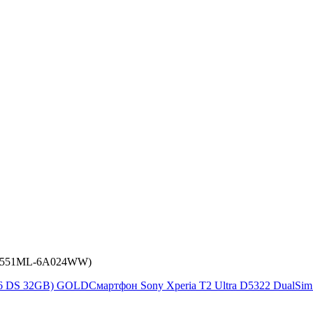
ZE551ML-6A024WW)
S6 DS 32GB) GOLD
Смартфон Sony Xperia T2 Ultra D5322 DualSim