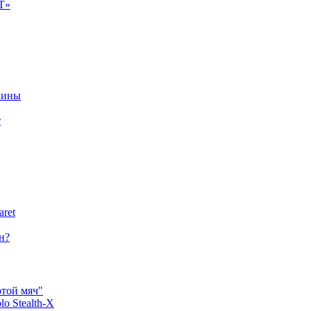
Т»
чины
т
aret
н?
отой мяч"
o Stealth-X