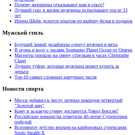
Почему женщины отказывают вам в сексе?
Лучший секс в жизни мужчины испытывают после 33
лет
Ирина Шейк делится опытом по выбору белья в подарок
Мужской стиль
Будущей зимой дизайнеры оденут мужчин в меха
В огонь и воду с часами Seamaster Planet Ocean от Omega
Магниты пришли на смену стрелкам в часах Christophe
Claret
Лучшие туфли, которые мужчина может купить за
деньги
Top-10 самых сложных наручных часов
Новости спорта
Месси добавил к числу личных рекордов четвертый
"Золотой мяч"
Кому и за какую сумму достанется Дэвид Бекхэм?
Российские хоккеисты отметили 40-летие Суперсерии
победой
Вспомните детство верхом на карбоновых суперсанях
Snolo Stealth-X