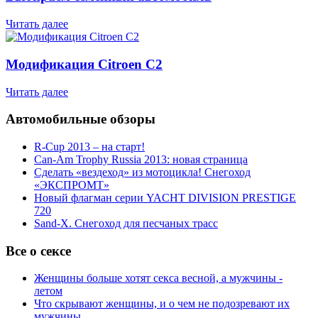
Читать далее
Модификация Citroen С2
Читать далее
Автомобильные обзоры
R-Cup 2013 – на старт!
Can-Am Trophy Russia 2013: новая страница
Сделать «вездеход» из мотоцикла! Снегоход
«ЭКСПРОМТ»
Новый флагман серии YACHT DIVISION PRESTIGE
720
Sand-X. Снегоход для песчаных трасс
Все о сексе
Женщины больше хотят секса весной, а мужчины -
летом
Что скрывают женщины, и о чем не подозревают их
мужчины