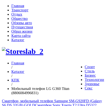
Главная
Транспорт
Отдых
Общество
Обзоры авто
Путешествия
Образ жизни
Карта сайта
Каталог
Главная
Спорт
/
Стиль
Каталог
Бизнес
/
Технологии
КПК
Здоровье
/
Секс
Мобильный телефон LG G360 Titan
(8806084996831)
Смартфон, мобильный телефон Samsung SM-G920FD (Galaxy
S6 DS 32GB) GOLD
Смартфон Sony Xperia T2 Ultra D5322