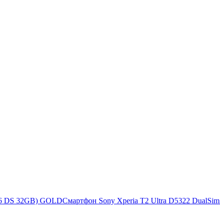
S6 DS 32GB) GOLD
Смартфон Sony Xperia T2 Ultra D5322 DualSim