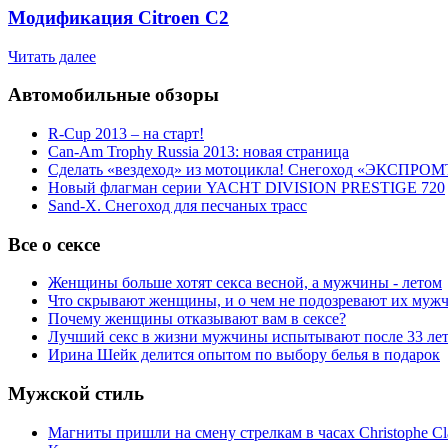
Модификация Citroen С2
Читать далее
Автомобильные обзоры
R-Cup 2013 – на старт!
Can-Am Trophy Russia 2013: новая страница
Сделать «вездеход» из мотоцикла! Снегоход «ЭКСПРОМ
Новый флагман серии YACHT DIVISION PRESTIGE 720
Sand-X. Снегоход для песчаных трасс
Все о сексе
Женщины больше хотят секса весной, а мужчины - летом
Что скрывают женщины, и о чем не подозревают их муж
Почему женщины отказывают вам в сексе?
Лучший секс в жизни мужчины испытывают после 33 ле
Ирина Шейк делится опытом по выбору белья в подарок
Мужской стиль
Магниты пришли на смену стрелкам в часах Christophe Cl