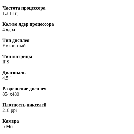
Частота процессора
1.3 ГГц
Кол-во ядер процессора
4 ядра
Тип дисплея
Емкостный
Тип матрицы
IPS
Диагональ
4.5 "
Разрешение дисплея
854x480
Плотность пикселей
218 ppi
Камера
5 Мп