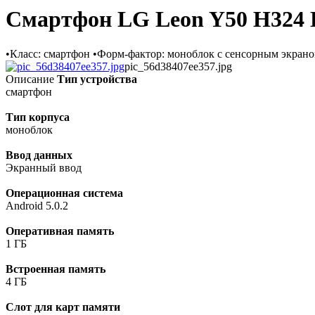
Смартфон LG Leon Y50 H32
•Класс: смартфон •Форм-фактор: моноблок с сенсорным экраном 
pic_56d38407ee357.jpg
Описание
Тип устройства
смартфон
Тип корпуса
моноблок
Ввод данных
Экранный ввод
Операционная система
Android 5.0.2
Оперативная память
1 ГБ
Встроенная память
4 ГБ
Слот для карт памяти