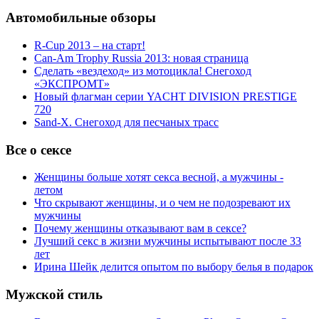
Автомобильные обзоры
R-Cup 2013 – на старт!
Can-Am Trophy Russia 2013: новая страница
Сделать «вездеход» из мотоцикла! Снегоход
«ЭКСПРОМТ»
Новый флагман серии YACHT DIVISION PRESTIGE
720
Sand-X. Снегоход для песчаных трасс
Все о сексе
Женщины больше хотят секса весной, а мужчины -
летом
Что скрывают женщины, и о чем не подозревают их
мужчины
Почему женщины отказывают вам в сексе?
Лучший секс в жизни мужчины испытывают после 33
лет
Ирина Шейк делится опытом по выбору белья в подарок
Мужской стиль