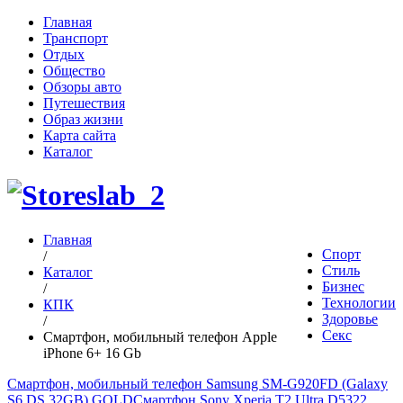
Главная
Транспорт
Отдых
Общество
Обзоры авто
Путешествия
Образ жизни
Карта сайта
Каталог
Главная
Спорт
/
Стиль
Каталог
Бизнес
/
Технологии
КПК
Здоровье
/
Секс
Смартфон, мобильный телефон Apple
iPhone 6+ 16 Gb
Смартфон, мобильный телефон Samsung SM-G920FD (Galaxy
S6 DS 32GB) GOLD
Смартфон Sony Xperia T2 Ultra D5322