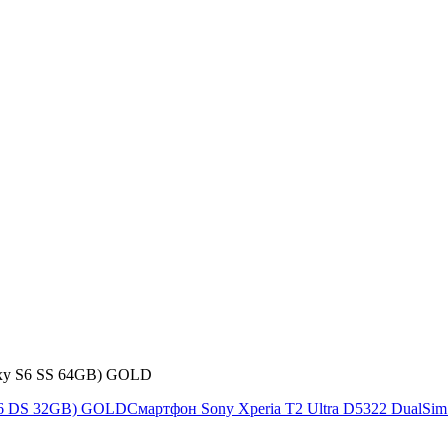
xy S6 SS 64GB) GOLD
S6 DS 32GB) GOLD
Смартфон Sony Xperia T2 Ultra D5322 DualSim