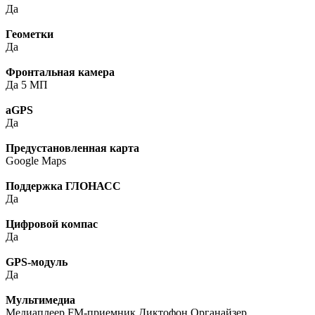
Да
Геометки
Да
Фронтальная камера
Да 5 МП
aGPS
Да
Предустановленная карта
Google Maps
Поддержка ГЛОНАСС
Да
Цифровой компас
Да
GPS-модуль
Да
Мультимедиа
Медиаплеер FM-приемник Диктофон Органайзер