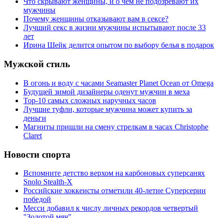
Что скрывают женщины, и о чем не подозревают их
мужчины
Почему женщины отказывают вам в сексе?
Лучший секс в жизни мужчины испытывают после 33
лет
Ирина Шейк делится опытом по выбору белья в подарок
Мужской стиль
В огонь и воду с часами Seamaster Planet Ocean от Omega
Будущей зимой дизайнеры оденут мужчин в меха
Top-10 самых сложных наручных часов
Лучшие туфли, которые мужчина может купить за
деньги
Магниты пришли на смену стрелкам в часах Christophe
Claret
Новости спорта
Вспомните детство верхом на карбоновых суперсанях
Snolo Stealth-X
Российские хоккеисты отметили 40-летие Суперсерии
победой
Месси добавил к числу личных рекордов четвертый
"Золотой мяч"