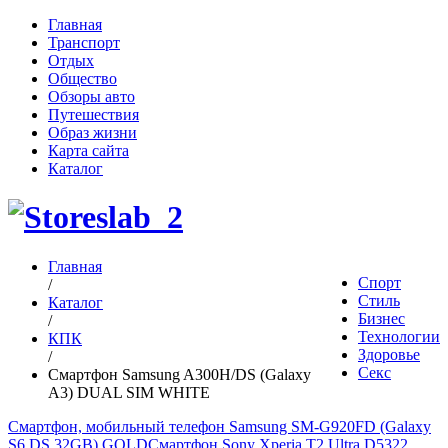
Главная
Транспорт
Отдых
Общество
Обзоры авто
Путешествия
Образ жизни
Карта сайта
Каталог
Главная
Спорт
/
Стиль
Каталог
Бизнес
/
Технологии
КПК
Здоровье
/
Секс
Смартфон Samsung A300H/DS (Galaxy
A3) DUAL SIM WHITE
Смартфон, мобильный телефон Samsung SM-G920FD (Galaxy
S6 DS 32GB) GOLD
Смартфон Sony Xperia T2 Ultra D5322