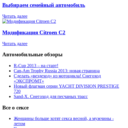
Выбираем семейный автомобиль
Читать далее
Модификация Citroen С2
Читать далее
Автомобильные обзоры
R-Cup 2013 – на старт!
Can-Am Trophy Russia 2013: новая страница
Сделать «вездеход» из мотоцикла! Снегоход
«ЭКСПРОМТ»
Новый флагман серии YACHT DIVISION PRESTIGE
720
Sand-X. Снегоход для песчаных трасс
Все о сексе
Женщины больше хотят секса весной, а мужчины -
летом