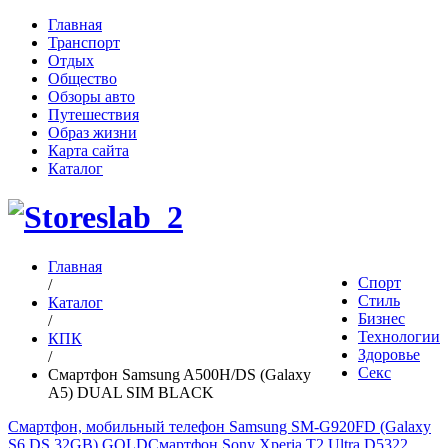
Главная
Транспорт
Отдых
Общество
Обзоры авто
Путешествия
Образ жизни
Карта сайта
Каталог
Главная
Спорт
/
Стиль
Каталог
Бизнес
/
Технологии
КПК
Здоровье
/
Секс
Смартфон Samsung A500H/DS (Galaxy
A5) DUAL SIM BLACK
Смартфон, мобильный телефон Samsung SM-G920FD (Galaxy
S6 DS 32GB) GOLD
Смартфон Sony Xperia T2 Ultra D5322