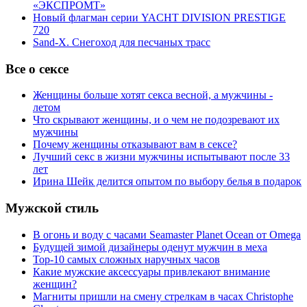
«ЭКСПРОМТ»
Новый флагман серии YACHT DIVISION PRESTIGE
720
Sand-X. Снегоход для песчаных трасс
Все о сексе
Женщины больше хотят секса весной, а мужчины -
летом
Что скрывают женщины, и о чем не подозревают их
мужчины
Почему женщины отказывают вам в сексе?
Лучший секс в жизни мужчины испытывают после 33
лет
Ирина Шейк делится опытом по выбору белья в подарок
Мужской стиль
В огонь и воду с часами Seamaster Planet Ocean от Omega
Будущей зимой дизайнеры оденут мужчин в меха
Top-10 самых сложных наручных часов
Какие мужские аксессуары привлекают внимание
женщин?
Магниты пришли на смену стрелкам в часах Christophe