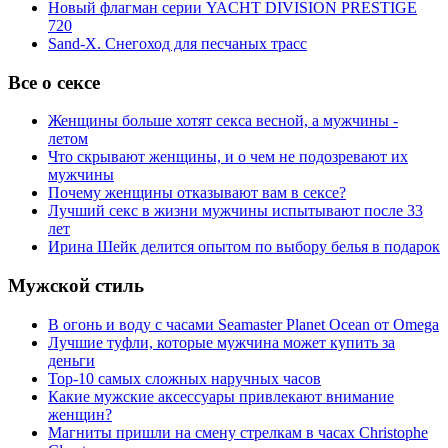
Новый флагман серии YACHT DIVISION PRESTIGE
720
Sand-X. Снегоход для песчаных трасс
Все о сексе
Женщины больше хотят секса весной, а мужчины -
летом
Что скрывают женщины, и о чем не подозревают их
мужчины
Почему женщины отказывают вам в сексе?
Лучший секс в жизни мужчины испытывают после 33
лет
Ирина Шейк делится опытом по выбору белья в подарок
Мужской стиль
В огонь и воду с часами Seamaster Planet Ocean от Omega
Лучшие туфли, которые мужчина может купить за
деньги
Top-10 самых сложных наручных часов
Какие мужские аксессуары привлекают внимание
женщин?
Магниты пришли на смену стрелкам в часах Christophe