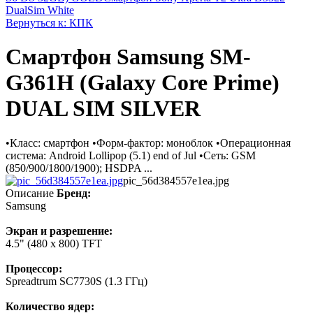
DualSim White
Вернуться к: КПК
Смартфон Samsung SM-
G361H (Galaxy Core Prime)
DUAL SIM SILVER
•Класс: смартфон •Форм-фактор: моноблок •Операционная
система: Android Lollipop (5.1) end of Jul •Сеть: GSM
(850/900/1800/1900); HSDPA ...
pic_56d384557e1ea.jpg
Описание
Бренд:
Samsung
Экран и разрешение:
4.5" (480 x 800) TFT
Процессор:
Spreadtrum SC7730S (1.3 ГГц)
Количество ядер: