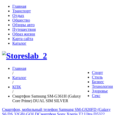
Главная
Транспорт
Отдых
Общество
Обзоры авто
Путешествия
Образ жизни
Карта сайта
Каталог
Главная
Спорт
/
Стиль
Каталог
Бизнес
/
Технологии
КПК
Здоровье
/
Секс
Смартфон Samsung SM-G361H (Galaxy
Core Prime) DUAL SIM SILVER
Смартфон, мобильный телефон Samsung SM-G920FD (Galaxy
S6 DS 32GB) GOLD
Смартфон Sony Xperia T2 Ultra D5322