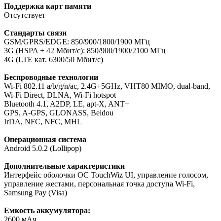
Поддержка карт памяти
Отсутствует
Стандарты связи
GSM/GPRS/EDGE: 850/900/1800/1900 МГц
3G (HSPA + 42 Мбит/с): 850/900/1900/2100 МГц
4G (LTE кат. 6300/50 Мбит/с)
Беспроводные технологии
Wi-Fi 802.11 a/b/g/n/ac, 2.4G+5GHz, VHT80 MIMO, dual-band,
Wi-Fi Direct, DLNA, Wi-Fi hotspot
Bluetooth 4.1, A2DP, LE, apt-X, ANT+
GPS, A-GPS, GLONASS, Beidou
IrDA, NFC, NFC, MHL
Операционная система
Android 5.0.2 (Lollipop)
Дополнительные характеристики
Интерфейс оболочки ОС TouchWiz UI, управление голосом,
управление жестами, персональная точка доступа Wi-Fi,
Samsung Pay (Visa)
Емкость аккумулятора:
2600 мАч