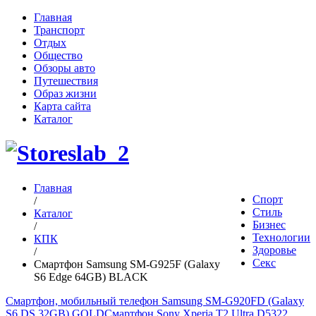
Главная
Транспорт
Отдых
Общество
Обзоры авто
Путешествия
Образ жизни
Карта сайта
Каталог
Главная
Спорт
/
Стиль
Каталог
Бизнес
/
Технологии
КПК
Здоровье
/
Секс
Смартфон Samsung SM-G925F (Galaxy
S6 Edge 64GB) BLACK
Смартфон, мобильный телефон Samsung SM-G920FD (Galaxy
S6 DS 32GB) GOLD
Смартфон Sony Xperia T2 Ultra D5322