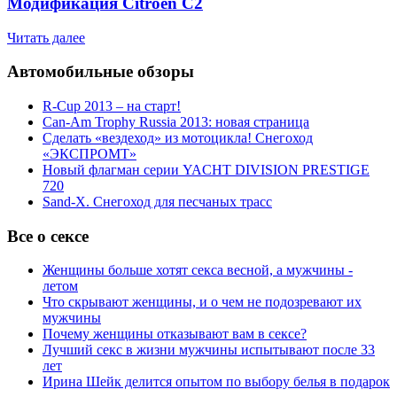
Модификация Citroen С2
Читать далее
Автомобильные обзоры
R-Cup 2013 – на старт!
Can-Am Trophy Russia 2013: новая страница
Сделать «вездеход» из мотоцикла! Снегоход
«ЭКСПРОМТ»
Новый флагман серии YACHT DIVISION PRESTIGE
720
Sand-X. Снегоход для песчаных трасс
Все о сексе
Женщины больше хотят секса весной, а мужчины -
летом
Что скрывают женщины, и о чем не подозревают их
мужчины
Почему женщины отказывают вам в сексе?
Лучший секс в жизни мужчины испытывают после 33
лет
Ирина Шейк делится опытом по выбору белья в подарок