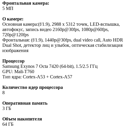
Фронтальная камера:
5 МП
О камере:
Основная камера:(f/1.9), 2988 x 5312 точек, LED-вспышка,
автофокус, запись видео 2160p@30fps, 1080p@60fps,
720p@120fps
Фронтальная: (f/1.9), 1440p@30fps, dual video call, Auto HDR
Dual Shot, детектор лиц и улыбок, оптическая стабилизация
изображения
Процессор
Samsung Exynos 7 Octa 7420 (64-bit), 1.5/2.5 ГГц
GPU: Mali-T760
Тип ядра: Cortex-A53 + Cortex-A57
Количество ядер процессора
8
Оперативная память
3 ГБ
Объем накопителя
64 ГБ