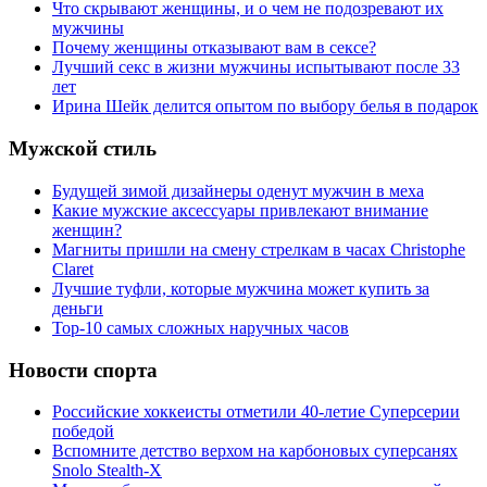
Что скрывают женщины, и о чем не подозревают их
мужчины
Почему женщины отказывают вам в сексе?
Лучший секс в жизни мужчины испытывают после 33
лет
Ирина Шейк делится опытом по выбору белья в подарок
Мужской стиль
Будущей зимой дизайнеры оденут мужчин в меха
Какие мужские аксессуары привлекают внимание
женщин?
Магниты пришли на смену стрелкам в часах Christophe
Claret
Лучшие туфли, которые мужчина может купить за
деньги
Top-10 самых сложных наручных часов
Новости спорта
Российские хоккеисты отметили 40-летие Суперсерии
победой
Вспомните детство верхом на карбоновых суперсанях
Snolo Stealth-X