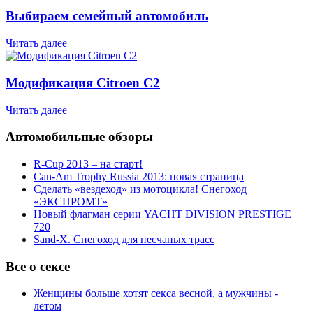
Выбираем семейный автомобиль
Читать далее
Модификация Citroen С2
Читать далее
Автомобильные обзоры
R-Cup 2013 – на старт!
Can-Am Trophy Russia 2013: новая страница
Сделать «вездеход» из мотоцикла! Снегоход
«ЭКСПРОМТ»
Новый флагман серии YACHT DIVISION PRESTIGE
720
Sand-X. Снегоход для песчаных трасс
Все о сексе
Женщины больше хотят секса весной, а мужчины -
летом