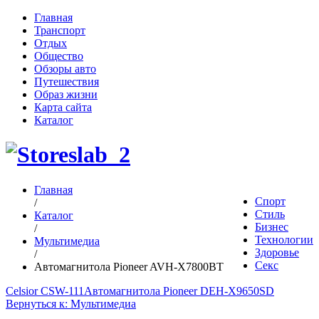
Главная
Транспорт
Отдых
Общество
Обзоры авто
Путешествия
Образ жизни
Карта сайта
Каталог
Главная
Спорт
/
Стиль
Каталог
Бизнес
/
Технологии
Мультимедиа
Здоровье
/
Секс
Автомагнитола Pioneer AVH-X7800BT
Celsior CSW-111
Автомагнитола Pioneer DEH-X9650SD
Вернуться к: Мультимедиа