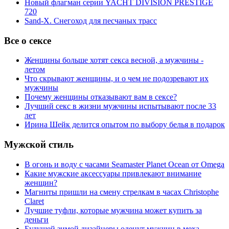
Новый флагман серии YACHT DIVISION PRESTIGE
720
Sand-X. Снегоход для песчаных трасс
Все о сексе
Женщины больше хотят секса весной, а мужчины -
летом
Что скрывают женщины, и о чем не подозревают их
мужчины
Почему женщины отказывают вам в сексе?
Лучший секс в жизни мужчины испытывают после 33
лет
Ирина Шейк делится опытом по выбору белья в подарок
Мужской стиль
В огонь и воду с часами Seamaster Planet Ocean от Omega
Какие мужские аксессуары привлекают внимание
женщин?
Магниты пришли на смену стрелкам в часах Christophe
Claret
Лучшие туфли, которые мужчина может купить за
деньги
Будущей зимой дизайнеры оденут мужчин в меха