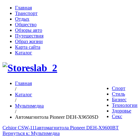
Главная
Транспорт
Отдых
Общество
Обзоры авто
Путешествия
Образ жизни
Карта сайта
Каталог
Главная
Спорт
/
Стиль
Каталог
Бизнес
/
Технологии
Мультимедиа
Здоровье
/
Секс
Автомагнитола Pioneer DEH-X9650SD
Celsior CSW-111
автомагнитола Pioneer DEH-X9600BT
Вернуться к: Мультимедиа