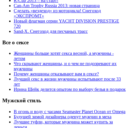
R-Cup 2013 – на старт!
Can-Am Trophy Russia 2013: новая страница
Сделать «вездеход» из мотоцикла! Снегоход
«ЭКСПРОМТ»
Новый флагман серии YACHT DIVISION PRESTIGE
720
Sand-X. Снегоход для песчаных трасс
Все о сексе
Женщины больше хотят секса весной, а мужчины -
летом
Что скрывают женщины, и о чем не подозревают их
мужчины
Почему женщины отказывают вам в сексе?
Лучший секс в жизни мужчины испытывают после 33
лет
Ирина Шейк делится опытом по выбору белья в подарок
Мужской стиль
В огонь и воду с часами Seamaster Planet Ocean от Omega
Будущей зимой дизайнеры оденут мужчин в меха
Лучшие туфли, которые мужчина может купить за
деньги