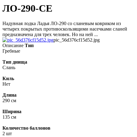
ЛО-290-СЕ
Надувная лодка Ладья ЛО-290 со сланевым ковриком из
четырех покрытых противоскользящими насечками сланей
предназначена для трех человек. Но на ней ...
pic_56d376cf15d52.jpg
Описание
Тип
Гребные
Тип днища
Слань
Киль
Нет
Длина
290 см
Ширина
135 см
Количество баллонов
2 шт