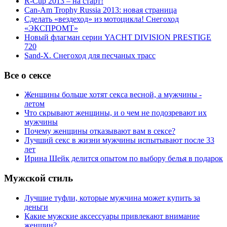
R-Cup 2013 – на старт!
Can-Am Trophy Russia 2013: новая страница
Сделать «вездеход» из мотоцикла! Снегоход
«ЭКСПРОМТ»
Новый флагман серии YACHT DIVISION PRESTIGE
720
Sand-X. Снегоход для песчаных трасс
Все о сексе
Женщины больше хотят секса весной, а мужчины -
летом
Что скрывают женщины, и о чем не подозревают их
мужчины
Почему женщины отказывают вам в сексе?
Лучший секс в жизни мужчины испытывают после 33
лет
Ирина Шейк делится опытом по выбору белья в подарок
Мужской стиль
Лучшие туфли, которые мужчина может купить за
деньги
Какие мужские аксессуары привлекают внимание
женщин?