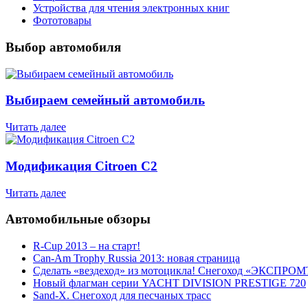
Устройства для чтения электронных книг
Фототовары
Выбор автомобиля
Выбираем семейный автомобиль
Читать далее
Модификация Citroen С2
Читать далее
Автомобильные обзоры
R-Cup 2013 – на старт!
Can-Am Trophy Russia 2013: новая страница
Сделать «вездеход» из мотоцикла! Снегоход «ЭКСПРОМ
Новый флагман серии YACHT DIVISION PRESTIGE 720
Sand-X. Снегоход для песчаных трасс