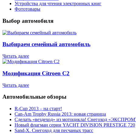
Устройства для чтения электронных книг
Фототовары
Выбор автомобиля
Выбираем семейный автомобиль
Читать далее
Модификация Citroen С2
Читать далее
Автомобильные обзоры
R-Cup 2013 – на старт!
Can-Am Trophy Russia 2013: новая страница
Сделать «вездеход» из мотоцикла! Снегоход «ЭКСПРОМ
Новый флагман серии YACHT DIVISION PRESTIGE 720
Sand-X. Снегоход для песчаных трасс