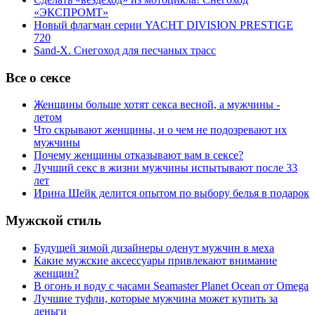
«ЭКСПРОМТ»
Новый флагман серии YACHT DIVISION PRESTIGE
720
Sand-X. Снегоход для песчаных трасс
Все о сексе
Женщины больше хотят секса весной, а мужчины -
летом
Что скрывают женщины, и о чем не подозревают их
мужчины
Почему женщины отказывают вам в сексе?
Лучший секс в жизни мужчины испытывают после 33
лет
Ирина Шейк делится опытом по выбору белья в подарок
Мужской стиль
Будущей зимой дизайнеры оденут мужчин в меха
Какие мужские аксессуары привлекают внимание
женщин?
В огонь и воду с часами Seamaster Planet Ocean от Omega
Лучшие туфли, которые мужчина может купить за
деньги