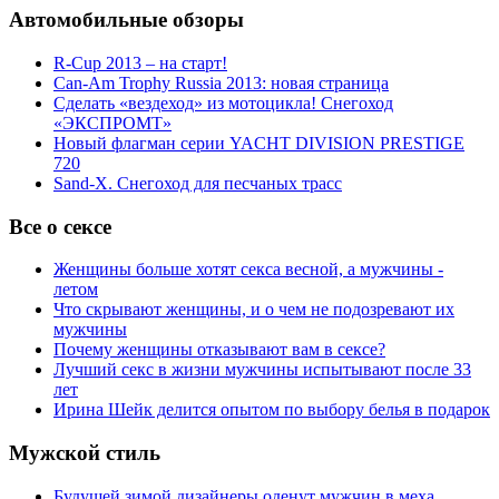
Автомобильные обзоры
R-Cup 2013 – на старт!
Can-Am Trophy Russia 2013: новая страница
Сделать «вездеход» из мотоцикла! Снегоход
«ЭКСПРОМТ»
Новый флагман серии YACHT DIVISION PRESTIGE
720
Sand-X. Снегоход для песчаных трасс
Все о сексе
Женщины больше хотят секса весной, а мужчины -
летом
Что скрывают женщины, и о чем не подозревают их
мужчины
Почему женщины отказывают вам в сексе?
Лучший секс в жизни мужчины испытывают после 33
лет
Ирина Шейк делится опытом по выбору белья в подарок
Мужской стиль
Будущей зимой дизайнеры оденут мужчин в меха