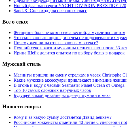
Сделать «вездеход» из мотоцикла! Снегоход «ЭКСПРОМ
Новый флагман серии YACHT DIVISION PRESTIGE 720
Sand-X. Снегоход для песчаных трасс
Все о сексе
Женщины больше хотят секса весной, а мужчины - летом
Что скрывают женщины, и о чем не подозревают их муж
Почему женщины отказывают вам в сексе?
Лучший секс в жизни мужчины испытывают после 33 ле
Ирина Шейк делится опытом по выбору белья в подарок
Мужской стиль
Магниты пришли на смену стрелкам в часах Christophe Cl
Какие мужские аксессуары привлекают внимание женщи
В огонь и воду с часами Seamaster Planet Ocean от Omega
Top-10 самых сложных наручных часов
Будущей зимой дизайнеры оденут мужчин в меха
Новости спорта
Кому и за какую сумму достанется Дэвид Бекхэм?
Российские хоккеисты отметили 40-летие Суперсерии по