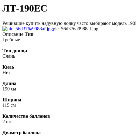
ЛТ-190ЕС
Решившие купить надувную лодку часто выбирают модель 190ЕС 
pic_56d376a9988af.jpg
Описание
Тип
Гребные
Тип днища
Слань
Киль
Нет
Длина
190 см
Ширина
115 см
Количество баллонов
2 шт
Диаметр баллона