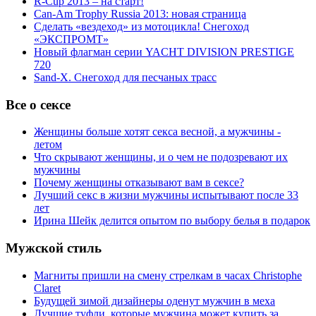
R-Cup 2013 – на старт!
Can-Am Trophy Russia 2013: новая страница
Сделать «вездеход» из мотоцикла! Снегоход
«ЭКСПРОМТ»
Новый флагман серии YACHT DIVISION PRESTIGE
720
Sand-X. Снегоход для песчаных трасс
Все о сексе
Женщины больше хотят секса весной, а мужчины -
летом
Что скрывают женщины, и о чем не подозревают их
мужчины
Почему женщины отказывают вам в сексе?
Лучший секс в жизни мужчины испытывают после 33
лет
Ирина Шейк делится опытом по выбору белья в подарок
Мужской стиль
Магниты пришли на смену стрелкам в часах Christophe
Claret
Будущей зимой дизайнеры оденут мужчин в меха
Лучшие туфли, которые мужчина может купить за