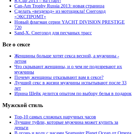
R-Cup 2013 – на старт!
Can-Am Trophy Russia 2013: новая страница
Сделать «вездеход» из мотоцикла! Снегоход
«ЭКСПРОМТ»
Новый флагман серии YACHT DIVISION PRESTIGE
720
Sand-X. Снегоход для песчаных трасс
Все о сексе
Женщины больше хотят секса весной, а мужчины -
летом
Что скрывают женщины, и о чем не подозревают их
мужчины
Почему женщины отказывают вам в сексе?
Лучший секс в жизни мужчины испытывают после 33
лет
Ирина Шейк делится опытом по выбору белья в подарок
Мужской стиль
Top-10 самых сложных наручных часов
Лучшие туфли, которые мужчина может купить за
деньги
В огонь и воду с часами Seamaster Planet Ocean от Omega