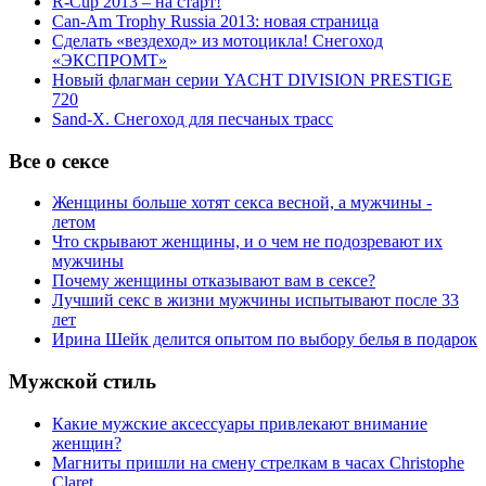
R-Cup 2013 – на старт!
Can-Am Trophy Russia 2013: новая страница
Сделать «вездеход» из мотоцикла! Снегоход
«ЭКСПРОМТ»
Новый флагман серии YACHT DIVISION PRESTIGE
720
Sand-X. Снегоход для песчаных трасс
Все о сексе
Женщины больше хотят секса весной, а мужчины -
летом
Что скрывают женщины, и о чем не подозревают их
мужчины
Почему женщины отказывают вам в сексе?
Лучший секс в жизни мужчины испытывают после 33
лет
Ирина Шейк делится опытом по выбору белья в подарок
Мужской стиль
Какие мужские аксессуары привлекают внимание
женщин?
Магниты пришли на смену стрелкам в часах Christophe
Claret