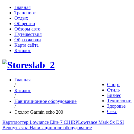
Главная
Транспорт
Отдых
Общество
Обзоры авто
Путешествия
Образ жизни
Карта сайта
Каталог
Главная
Спорт
/
Стиль
Каталог
Бизнес
/
Технологии
Навигационное оборудование
Здоровье
/
Секс
Эхолот Garmin echo 200
Картплоттер Lowrance Elite-7 CHIRP
Lowrance Mark-5x DSI
Вернуться к: Навигационное оборудование