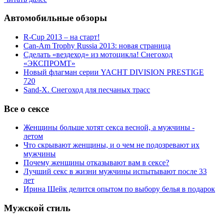
Автомобильные обзоры
R-Cup 2013 – на старт!
Can-Am Trophy Russia 2013: новая страница
Сделать «вездеход» из мотоцикла! Снегоход
«ЭКСПРОМТ»
Новый флагман серии YACHT DIVISION PRESTIGE
720
Sand-X. Снегоход для песчаных трасс
Все о сексе
Женщины больше хотят секса весной, а мужчины -
летом
Что скрывают женщины, и о чем не подозревают их
мужчины
Почему женщины отказывают вам в сексе?
Лучший секс в жизни мужчины испытывают после 33
лет
Ирина Шейк делится опытом по выбору белья в подарок
Мужской стиль