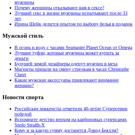
мужчины
Почему женщины отказывают вам в сексе?
Лучший секс в жизни мужчины испытывают после 33
лет
Ирина Шейк делится опытом по выбору белья в подарок
Мужской стиль
В огонь и воду с часами Seamaster Planet Ocean от Omega
Лучшие туфли, которые мужчина может купить за
деньги
Будущей зимой дизайнеры оденут мужчин в меха
Магниты пришли на смену стрелкам в часах Christophe
Claret
Какие мужские аксессуары привлекают внимание
женщин?
Новости спорта
Российские хоккеисты отметили 40-летие Суперсерии
победой
Вспомните детство верхом на карбоновых суперсанях
Snolo Stealth-X
Кому и за какую сумму достанется Дэвид Бекхэм?