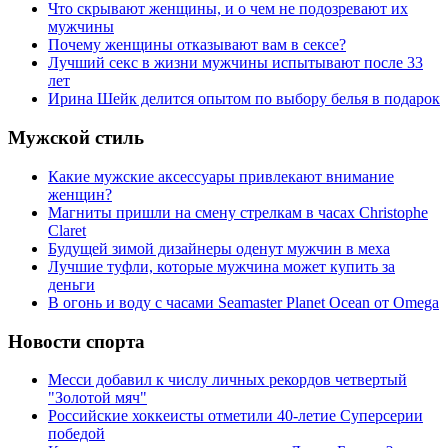
Что скрывают женщины, и о чем не подозревают их
мужчины
Почему женщины отказывают вам в сексе?
Лучший секс в жизни мужчины испытывают после 33
лет
Ирина Шейк делится опытом по выбору белья в подарок
Мужской стиль
Какие мужские аксессуары привлекают внимание
женщин?
Магниты пришли на смену стрелкам в часах Christophe
Claret
Будущей зимой дизайнеры оденут мужчин в меха
Лучшие туфли, которые мужчина может купить за
деньги
В огонь и воду с часами Seamaster Planet Ocean от Omega
Новости спорта
Месси добавил к числу личных рекордов четвертый
"Золотой мяч"
Российские хоккеисты отметили 40-летие Суперсерии
победой