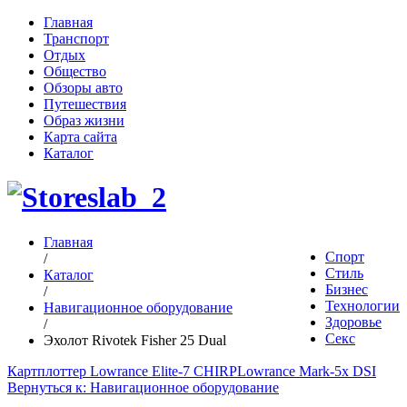
Главная
Транспорт
Отдых
Общество
Обзоры авто
Путешествия
Образ жизни
Карта сайта
Каталог
Главная
Спорт
/
Стиль
Каталог
Бизнес
/
Технологии
Навигационное оборудование
Здоровье
/
Секс
Эхолот Rivotek Fisher 25 Dual
Картплоттер Lowrance Elite-7 CHIRP
Lowrance Mark-5x DSI
Вернуться к: Навигационное оборудование