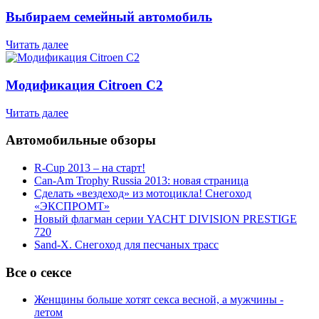
Выбираем семейный автомобиль
Читать далее
Модификация Citroen С2
Читать далее
Автомобильные обзоры
R-Cup 2013 – на старт!
Can-Am Trophy Russia 2013: новая страница
Сделать «вездеход» из мотоцикла! Снегоход
«ЭКСПРОМТ»
Новый флагман серии YACHT DIVISION PRESTIGE
720
Sand-X. Снегоход для песчаных трасс
Все о сексе
Женщины больше хотят секса весной, а мужчины -
летом