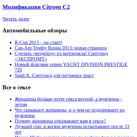
Модификация Citroen С2
Читать далее
Автомобильные обзоры
R-Cup 2013 – на старт!
Can-Am Trophy Russia 2013: новая страница
Сделать «вездеход» из мотоцикла! Снегоход
«ЭКСПРОМТ»
Новый флагман серии YACHT DIVISION PRESTIGE
720
Sand-X. Снегоход для песчаных трасс
Все о сексе
Женщины больше хотят секса весной, а мужчины -
летом
Что скрывают женщины, и о чем не подозревают их
мужчины
Почему женщины отказывают вам в сексе?
Лучший секс в жизни мужчины испытывают после 33
лет