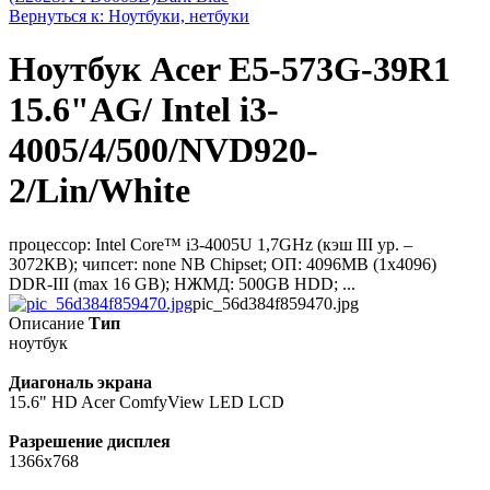
Вернуться к: Ноутбуки, нетбуки
Ноутбук Acer E5-573G-39R1
15.6"AG/ Intel i3-
4005/4/500/NVD920-
2/Lin/White
процессор: Intel Core™ i3-4005U 1,7GHz (кэш III ур. –
3072КB); чипсет: none NB Chipset; ОП: 4096МB (1x4096)
DDR-III (max 16 GB); НЖМД: 500GB HDD; ...
pic_56d384f859470.jpg
Описание
Тип
ноутбук
Диагональ экрана
15.6" HD Acer ComfyView LED LCD
Разрешение дисплея
1366x768