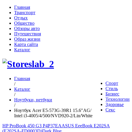
Главная
Транспорт
Отдых
Общество
Обзоры авто
Путешествия
Образ жизни
Карта сайта
Каталог
Главная
Спорт
/
Стиль
Каталог
Бизнес
/
Технологии
Ноутбуки, нетбуки
Здоровье
/
Секс
Ноутбук Acer E5-573G-39R1 15.6"AG/
Intel i3-4005/4/500/NVD920-2/Lin/White
HP ProBook 450 G3 P4P37EA
ASUS EeeBook E202SA
(E202SA-FD0003D)Dark Blue