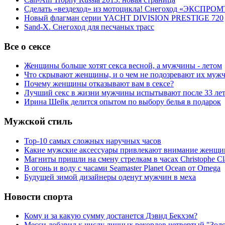
Сделать «вездеход» из мотоцикла! Снегоход «ЭКСПРОМ
Новый флагман серии YACHT DIVISION PRESTIGE 720
Sand-X. Снегоход для песчаных трасс
Все о сексе
Женщины больше хотят секса весной, а мужчины - летом
Что скрывают женщины, и о чем не подозревают их муж
Почему женщины отказывают вам в сексе?
Лучший секс в жизни мужчины испытывают после 33 ле
Ирина Шейк делится опытом по выбору белья в подарок
Мужской стиль
Top-10 самых сложных наручных часов
Какие мужские аксессуары привлекают внимание женщи
Магниты пришли на смену стрелкам в часах Christophe Cl
В огонь и воду с часами Seamaster Planet Ocean от Omega
Будущей зимой дизайнеры оденут мужчин в меха
Новости спорта
Кому и за какую сумму достанется Дэвид Бекхэм?
Месси добавил к числу личных рекордов четвертый "Зол