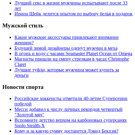
Лучший секс в жизни мужчины испытывают после 33
лет
Ирина Шейк делится опытом по выбору белья в подарок
Мужской стиль
Какие мужские аксессуары привлекают внимание
женщин?
Будущей зимой дизайнеры оденут мужчин в меха
В огонь и воду с часами Seamaster Planet Ocean от Omega
Магниты пришли на смену стрелкам в часах Christophe
Claret
Лучшие туфли, которые мужчина может купить за
деньги
Новости спорта
Российские хоккеисты отметили 40-летие Суперсерии
победой
Месси добавил к числу личных рекордов четвертый
"Золотой мяч"
Вспомните детство верхом на карбоновых суперсанях
Snolo Stealth-X
Кому и за какую сумму достанется Дэвид Бекхэм?