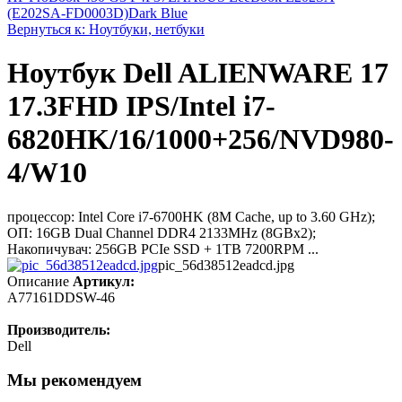
(E202SA-FD0003D)Dark Blue
Вернуться к: Ноутбуки, нетбуки
Ноутбук Dell ALIENWARE 17
17.3FHD IPS/Intel i7-
6820HK/16/1000+256/NVD980-
4/W10
процессор: Intel Core i7-6700HK (8M Cache, up to 3.60 GHz);
ОП: 16GB Dual Channel DDR4 2133MHz (8GBx2);
Накопичувач: 256GB PCIe SSD + 1TB 7200RPM ...
pic_56d38512eadcd.jpg
Описание
Артикул:
A77161DDSW-46
Производитель:
Dell
Мы рекомендуем