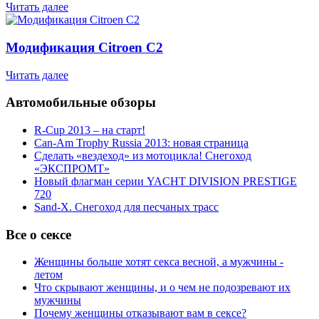
Читать далее
Модификация Citroen С2
Читать далее
Автомобильные обзоры
R-Cup 2013 – на старт!
Can-Am Trophy Russia 2013: новая страница
Сделать «вездеход» из мотоцикла! Снегоход
«ЭКСПРОМТ»
Новый флагман серии YACHT DIVISION PRESTIGE
720
Sand-X. Снегоход для песчаных трасс
Все о сексе
Женщины больше хотят секса весной, а мужчины -
летом
Что скрывают женщины, и о чем не подозревают их
мужчины
Почему женщины отказывают вам в сексе?