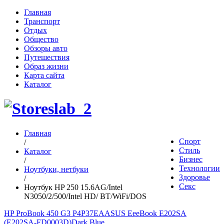
Главная
Транспорт
Отдых
Общество
Обзоры авто
Путешествия
Образ жизни
Карта сайта
Каталог
Главная
Спорт
/
Стиль
Каталог
Бизнес
/
Технологии
Ноутбуки, нетбуки
Здоровье
/
Секс
Ноутбук HP 250 15.6AG/Intel
N3050/2/500/Intel HD/ BT/WiFi/DOS
HP ProBook 450 G3 P4P37EA
ASUS EeeBook E202SA
(E202SA-FD0003D)Dark Blue