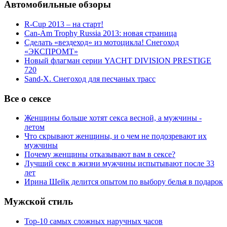
Автомобильные обзоры
R-Cup 2013 – на старт!
Can-Am Trophy Russia 2013: новая страница
Сделать «вездеход» из мотоцикла! Снегоход
«ЭКСПРОМТ»
Новый флагман серии YACHT DIVISION PRESTIGE
720
Sand-X. Снегоход для песчаных трасс
Все о сексе
Женщины больше хотят секса весной, а мужчины -
летом
Что скрывают женщины, и о чем не подозревают их
мужчины
Почему женщины отказывают вам в сексе?
Лучший секс в жизни мужчины испытывают после 33
лет
Ирина Шейк делится опытом по выбору белья в подарок
Мужской стиль
Top-10 самых сложных наручных часов