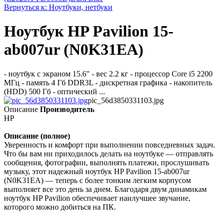
Вернуться к: Ноутбуки, нетбуки
Ноутбук HP Pavilion 15-
ab007ur (N0K31EA)
- ноутбук c экраном 15.6" - вес 2.2 кг - процессор Core i5 2200
МГц - память 4 Гб DDR3L - дискретная графика - накопитель
(HDD) 500 Гб - оптический ...
pic_56d3850331103.jpg
Описание
Производитель
HP
Описание (полное)
Уверенность и комфорт при выполнении повседневных задач.
Что бы вам ни приходилось делать на ноутбуке — отправлять
сообщения, фотографии, выполнять платежи, прослушивать
музыку, этот надежный ноутбук HP Pavilion 15-ab007ur
(N0K31EA) — теперь с более тонким легким корпусом
выполняет все это день за днем. Благодаря двум динамикам
ноутбук HP Pavilion обеспечивает наилучшее звучание,
которого можно добиться на ПК.