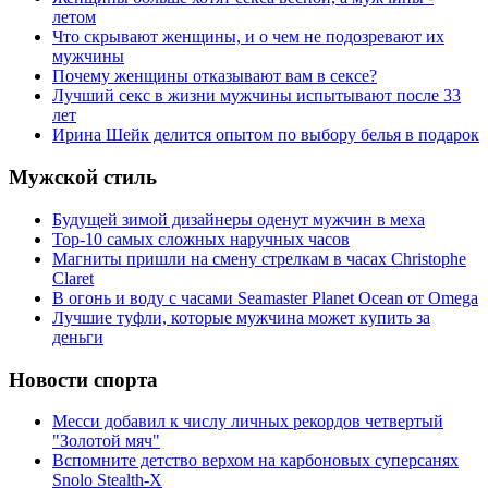
летом
Что скрывают женщины, и о чем не подозревают их
мужчины
Почему женщины отказывают вам в сексе?
Лучший секс в жизни мужчины испытывают после 33
лет
Ирина Шейк делится опытом по выбору белья в подарок
Мужской стиль
Будущей зимой дизайнеры оденут мужчин в меха
Top-10 самых сложных наручных часов
Магниты пришли на смену стрелкам в часах Christophe
Claret
В огонь и воду с часами Seamaster Planet Ocean от Omega
Лучшие туфли, которые мужчина может купить за
деньги
Новости спорта
Месси добавил к числу личных рекордов четвертый
"Золотой мяч"
Вспомните детство верхом на карбоновых суперсанях
Snolo Stealth-X