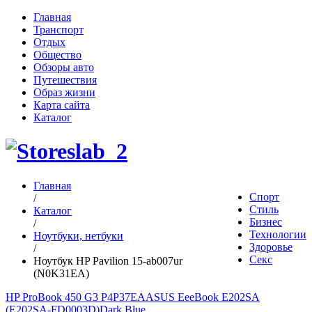
Главная
Транспорт
Отдых
Общество
Обзоры авто
Путешествия
Образ жизни
Карта сайта
Каталог
Главная
Спорт
/
Стиль
Каталог
Бизнес
/
Технологии
Ноутбуки, нетбуки
Здоровье
/
Секс
Ноутбук HP Pavilion 15-ab007ur
(N0K31EA)
HP ProBook 450 G3 P4P37EA
ASUS EeeBook E202SA
(E202SA-FD0003D)Dark Blue