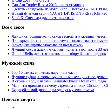
R-Cup 2013 – на старт!
Can-Am Trophy Russia 2013: новая страница
Сделать «вездеход» из мотоцикла! Снегоход «ЭКСПРОМ
Новый флагман серии YACHT DIVISION PRESTIGE 720
Sand-X. Снегоход для песчаных трасс
Все о сексе
Женщины больше хотят секса весной, а мужчины - летом
Что скрывают женщины, и о чем не подозревают их муж
Почему женщины отказывают вам в сексе?
Лучший секс в жизни мужчины испытывают после 33 ле
Ирина Шейк делится опытом по выбору белья в подарок
Мужской стиль
Top-10 самых сложных наручных часов
Лучшие туфли, которые мужчина может купить за деньги
В огонь и воду с часами Seamaster Planet Ocean от Omega
Магниты пришли на смену стрелкам в часах Christophe Cl
Будущей зимой дизайнеры оденут мужчин в меха
Новости спорта