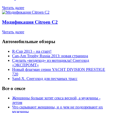
Читать далее
Модификация Citroen С2
Читать далее
Автомобильные обзоры
R-Cup 2013 – на старт!
Can-Am Trophy Russia 2013: новая страница
Сделать «вездеход» из мотоцикла! Снегоход
«ЭКСПРОМТ»
Новый флагман серии YACHT DIVISION PRESTIGE
720
Sand-X. Снегоход для песчаных трасс
Все о сексе
Женщины больше хотят секса весной, а мужчины -
летом
Что скрывают женщины, и о чем не подозревают их
мужчины