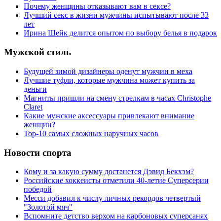
Почему женщины отказывают вам в сексе?
Лучший секс в жизни мужчины испытывают после 33
лет
Ирина Шейк делится опытом по выбору белья в подарок
Мужской стиль
Будущей зимой дизайнеры оденут мужчин в меха
Лучшие туфли, которые мужчина может купить за
деньги
Магниты пришли на смену стрелкам в часах Christophe
Claret
Какие мужские аксессуары привлекают внимание
женщин?
Top-10 самых сложных наручных часов
Новости спорта
Кому и за какую сумму достанется Дэвид Бекхэм?
Российские хоккеисты отметили 40-летие Суперсерии
победой
Месси добавил к числу личных рекордов четвертый
"Золотой мяч"
Вспомните детство верхом на карбоновых суперсанях