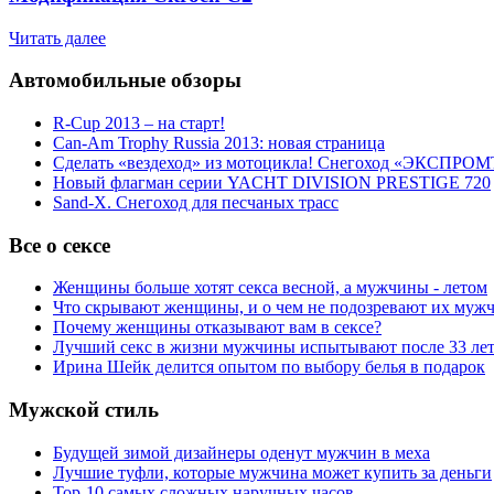
Читать далее
Автомобильные обзоры
R-Cup 2013 – на старт!
Can-Am Trophy Russia 2013: новая страница
Сделать «вездеход» из мотоцикла! Снегоход «ЭКСПРОМ
Новый флагман серии YACHT DIVISION PRESTIGE 720
Sand-X. Снегоход для песчаных трасс
Все о сексе
Женщины больше хотят секса весной, а мужчины - летом
Что скрывают женщины, и о чем не подозревают их муж
Почему женщины отказывают вам в сексе?
Лучший секс в жизни мужчины испытывают после 33 ле
Ирина Шейк делится опытом по выбору белья в подарок
Мужской стиль
Будущей зимой дизайнеры оденут мужчин в меха
Лучшие туфли, которые мужчина может купить за деньги
Top-10 самых сложных наручных часов