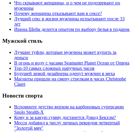
Что скрывают женщины, и о чем не подозревают их
мужчины
Почему женщины отказывают вам в сексе?
Лучший секс в жизни мужчины испытывают после 33
лет
Ирина Шейк делится опытом по выбору белья в подарок
Мужской стиль
Лучшие туфли, которые мужчина может купить за
деньги
В огонь и воду с часами Seamaster Planet Ocean от Omega
Top-10 самых сложных наручных часов
Будущей зимой дизайнеры оденут мужчин в меха
Магниты пришли на смену стрелкам в часах Christophe
Claret
Новости спорта
Вспомните детство верхом на карбоновых суперсанях
Snolo Stealth-X
Кому и за какую сумму достанется Дэвид Бекхэм?
Месси добавил к числу личных рекордов четвертый
"Золотой мяч"