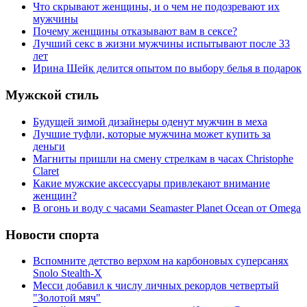
Что скрывают женщины, и о чем не подозревают их
мужчины
Почему женщины отказывают вам в сексе?
Лучший секс в жизни мужчины испытывают после 33
лет
Ирина Шейк делится опытом по выбору белья в подарок
Мужской стиль
Будущей зимой дизайнеры оденут мужчин в меха
Лучшие туфли, которые мужчина может купить за
деньги
Магниты пришли на смену стрелкам в часах Christophe
Claret
Какие мужские аксессуары привлекают внимание
женщин?
В огонь и воду с часами Seamaster Planet Ocean от Omega
Новости спорта
Вспомните детство верхом на карбоновых суперсанях
Snolo Stealth-X
Месси добавил к числу личных рекордов четвертый
"Золотой мяч"