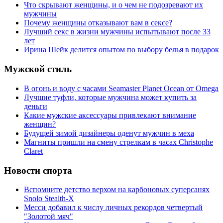
Что скрывают женщины, и о чем не подозревают их
мужчины
Почему женщины отказывают вам в сексе?
Лучший секс в жизни мужчины испытывают после 33
лет
Ирина Шейк делится опытом по выбору белья в подарок
Мужской стиль
В огонь и воду с часами Seamaster Planet Ocean от Omega
Лучшие туфли, которые мужчина может купить за
деньги
Какие мужские аксессуары привлекают внимание
женщин?
Будущей зимой дизайнеры оденут мужчин в меха
Магниты пришли на смену стрелкам в часах Christophe
Claret
Новости спорта
Вспомните детство верхом на карбоновых суперсанях
Snolo Stealth-X
Месси добавил к числу личных рекордов четвертый
"Золотой мяч"