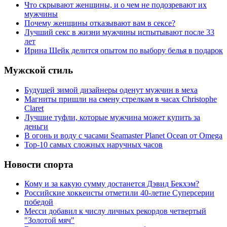
Что скрывают женщины, и о чем не подозревают их
мужчины
Почему женщины отказывают вам в сексе?
Лучший секс в жизни мужчины испытывают после 33
лет
Ирина Шейк делится опытом по выбору белья в подарок
Мужской стиль
Будущей зимой дизайнеры оденут мужчин в меха
Магниты пришли на смену стрелкам в часах Christophe
Claret
Лучшие туфли, которые мужчина может купить за
деньги
В огонь и воду с часами Seamaster Planet Ocean от Omega
Top-10 самых сложных наручных часов
Новости спорта
Кому и за какую сумму достанется Дэвид Бекхэм?
Российские хоккеисты отметили 40-летие Суперсерии
победой
Месси добавил к числу личных рекордов четвертый
"Золотой мяч"