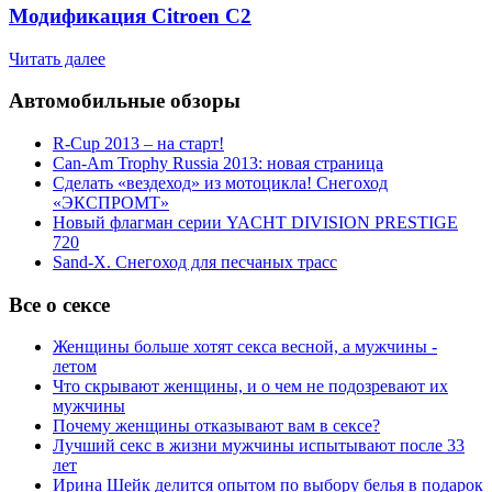
Модификация Citroen С2
Читать далее
Автомобильные обзоры
R-Cup 2013 – на старт!
Can-Am Trophy Russia 2013: новая страница
Сделать «вездеход» из мотоцикла! Снегоход
«ЭКСПРОМТ»
Новый флагман серии YACHT DIVISION PRESTIGE
720
Sand-X. Снегоход для песчаных трасс
Все о сексе
Женщины больше хотят секса весной, а мужчины -
летом
Что скрывают женщины, и о чем не подозревают их
мужчины
Почему женщины отказывают вам в сексе?
Лучший секс в жизни мужчины испытывают после 33
лет
Ирина Шейк делится опытом по выбору белья в подарок