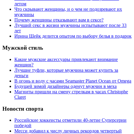
летом
Что скрывают женщины, и о чем не подозревают их
мужчины
Почему женщины отказывают вам в сексе?
Лучший секс в жизни мужчины испытывают после 33
лет
Ирина Шейк делится опытом по выбору белья в подарок
Мужской стиль
Какие мужские аксессуары привлекают внимание
женщин?
Лучшие туфли, которые мужчина может купить за
деньги
В огонь и воду с часами Seamaster Planet Ocean от Omega
Будущей зимой дизайнеры оденут мужчин в меха
Магниты пришли на смену стрелкам в часах Christophe
Claret
Новости спорта
Российские хоккеисты отметили 40-летие Суперсерии
победой
Месси добавил к числу личных рекордов четвертый