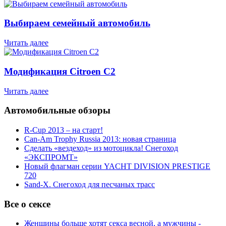
Выбираем семейный автомобиль
Читать далее
Модификация Citroen С2
Читать далее
Автомобильные обзоры
R-Cup 2013 – на старт!
Can-Am Trophy Russia 2013: новая страница
Сделать «вездеход» из мотоцикла! Снегоход
«ЭКСПРОМТ»
Новый флагман серии YACHT DIVISION PRESTIGE
720
Sand-X. Снегоход для песчаных трасс
Все о сексе
Женщины больше хотят секса весной, а мужчины -