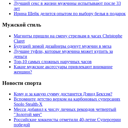
Лучший секс в жизни мужчины испытывают после 33
лет
Ирина Шейк делится опытом по выбору белья в подарок
Мужской стиль
Магниты пришли на смену стрелкам в часах Christophe
Claret
Будущей зимой дизайнеры оденут мужчин в меха
Лучшие туфли, которые мужчина может купить за
деньги
Top-10 самых сложных наручных часов
Какие мужские аксессуары привлекают внимание
женщин?
Новости спорта
Кому и за какую сумму достанется Дэвид Бекхэм?
Вспомните детство верхом на карбоновых суперсанях
Snolo Stealth-X
Месси добавил к числу личных рекордов четвертый
"Золотой мяч"
Российские хоккеисты отметили 40-летие Суперсерии
победой