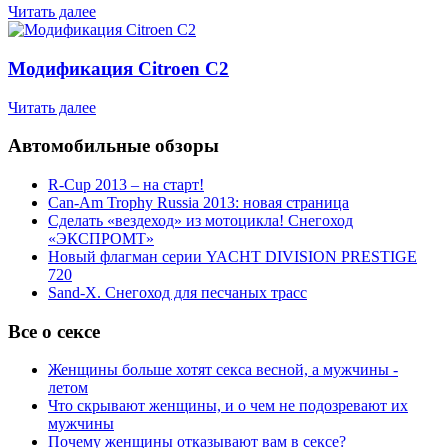
Читать далее
Модификация Citroen С2
Читать далее
Автомобильные обзоры
R-Cup 2013 – на старт!
Can-Am Trophy Russia 2013: новая страница
Сделать «вездеход» из мотоцикла! Снегоход
«ЭКСПРОМТ»
Новый флагман серии YACHT DIVISION PRESTIGE
720
Sand-X. Снегоход для песчаных трасс
Все о сексе
Женщины больше хотят секса весной, а мужчины -
летом
Что скрывают женщины, и о чем не подозревают их
мужчины
Почему женщины отказывают вам в сексе?