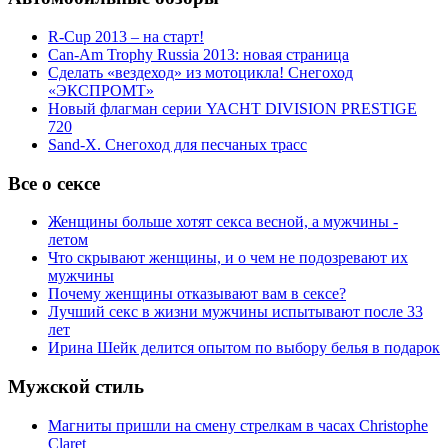
R-Cup 2013 – на старт!
Can-Am Trophy Russia 2013: новая страница
Сделать «вездеход» из мотоцикла! Снегоход
«ЭКСПРОМТ»
Новый флагман серии YACHT DIVISION PRESTIGE
720
Sand-X. Снегоход для песчаных трасс
Все о сексе
Женщины больше хотят секса весной, а мужчины -
летом
Что скрывают женщины, и о чем не подозревают их
мужчины
Почему женщины отказывают вам в сексе?
Лучший секс в жизни мужчины испытывают после 33
лет
Ирина Шейк делится опытом по выбору белья в подарок
Мужской стиль
Магниты пришли на смену стрелкам в часах Christophe
Claret