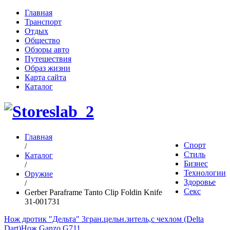
Главная
Транспорт
Отдых
Общество
Обзоры авто
Путешествия
Образ жизни
Карта сайта
Каталог
Главная
Спорт
/
Стиль
Каталог
Бизнес
/
Технологии
Оружие
Здоровье
/
Секс
Gerber Paraframe Tanto Clip Foldin Knife
31-001731
Нож дротик "Дельта" 3гран.цельн.зитель,с чехлом (Delta
Dart)
Нож Ganzo G711