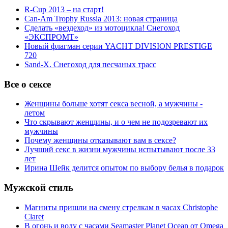
R-Cup 2013 – на старт!
Can-Am Trophy Russia 2013: новая страница
Сделать «вездеход» из мотоцикла! Снегоход
«ЭКСПРОМТ»
Новый флагман серии YACHT DIVISION PRESTIGE
720
Sand-X. Снегоход для песчаных трасс
Все о сексе
Женщины больше хотят секса весной, а мужчины -
летом
Что скрывают женщины, и о чем не подозревают их
мужчины
Почему женщины отказывают вам в сексе?
Лучший секс в жизни мужчины испытывают после 33
лет
Ирина Шейк делится опытом по выбору белья в подарок
Мужской стиль
Магниты пришли на смену стрелкам в часах Christophe
Claret
В огонь и воду с часами Seamaster Planet Ocean от Omega