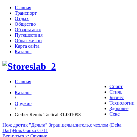
Главная
Транспорт
Отдых
Общество
Обзоры авто
Путешествия
Образ жизни
Карта сайта
Каталог
Главная
Спорт
/
Стиль
Каталог
Бизнес
/
Технологии
Оружие
Здоровье
/
Секс
Gerber Remix Tactical 31-001098
Нож дротик "Дельта" 3гран.цельн.зитель,с чехлом (Delta
Dart)
Нож Ganzo G711
Вернуться к: Оружие