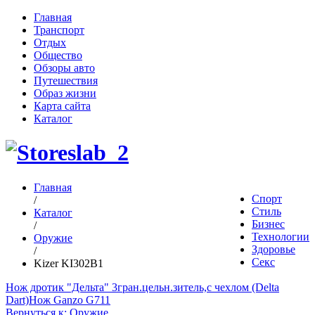
Главная
Транспорт
Отдых
Общество
Обзоры авто
Путешествия
Образ жизни
Карта сайта
Каталог
Главная
Спорт
/
Стиль
Каталог
Бизнес
/
Технологии
Оружие
Здоровье
/
Секс
Kizer KI302B1
Нож дротик "Дельта" 3гран.цельн.зитель,с чехлом (Delta
Dart)
Нож Ganzo G711
Вернуться к: Оружие