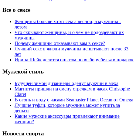
Все о сексе
Женщины больше хотят секса весной, а мужчины -
летом
Что скрывают женщины, и о чем не подозревают их
мужчины
Почему женщины отказывают вам в сексе?
Лучший секс в жизни мужчины испытывают после 33
лет
Ирина Шейк делится опытом по выбору белья в подарок
Мужской стиль
Будущей зимой дизайнеры оденут мужчин в меха
Магниты пришли на смену стрелкам в часах Christophe
Claret
В огонь и воду с часами Seamaster Planet Ocean от Omega
Лучшие туфли, которые мужчина может купить за
деньги
Какие мужские аксессуары привлекают внимание
женщин?
Новости спорта