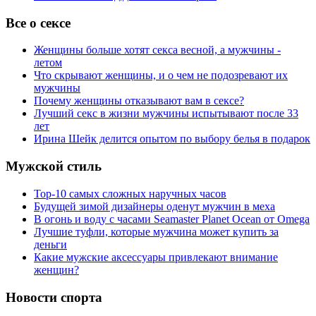
Все о сексе
Женщины больше хотят секса весной, а мужчины -
летом
Что скрывают женщины, и о чем не подозревают их
мужчины
Почему женщины отказывают вам в сексе?
Лучший секс в жизни мужчины испытывают после 33
лет
Ирина Шейк делится опытом по выбору белья в подарок
Мужской стиль
Top-10 самых сложных наручных часов
Будущей зимой дизайнеры оденут мужчин в меха
В огонь и воду с часами Seamaster Planet Ocean от Omega
Лучшие туфли, которые мужчина может купить за
деньги
Какие мужские аксессуары привлекают внимание
женщин?
Новости спорта