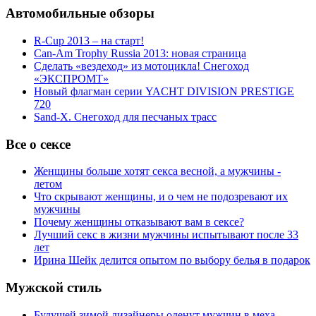
Автомобильные обзоры
R-Cup 2013 – на старт!
Can-Am Trophy Russia 2013: новая страница
Сделать «вездеход» из мотоцикла! Снегоход
«ЭКСПРОМТ»
Новый флагман серии YACHT DIVISION PRESTIGE
720
Sand-X. Снегоход для песчаных трасс
Все о сексе
Женщины больше хотят секса весной, а мужчины -
летом
Что скрывают женщины, и о чем не подозревают их
мужчины
Почему женщины отказывают вам в сексе?
Лучший секс в жизни мужчины испытывают после 33
лет
Ирина Шейк делится опытом по выбору белья в подарок
Мужской стиль
Будущей зимой дизайнеры оденут мужчин в меха