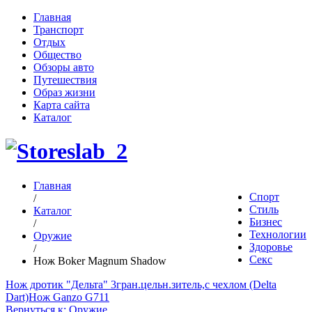
Главная
Транспорт
Отдых
Общество
Обзоры авто
Путешествия
Образ жизни
Карта сайта
Каталог
Главная
Спорт
/
Стиль
Каталог
Бизнес
/
Технологии
Оружие
Здоровье
/
Секс
Нож Boker Magnum Shadow
Нож дротик "Дельта" 3гран.цельн.зитель,с чехлом (Delta
Dart)
Нож Ganzo G711
Вернуться к: Оружие