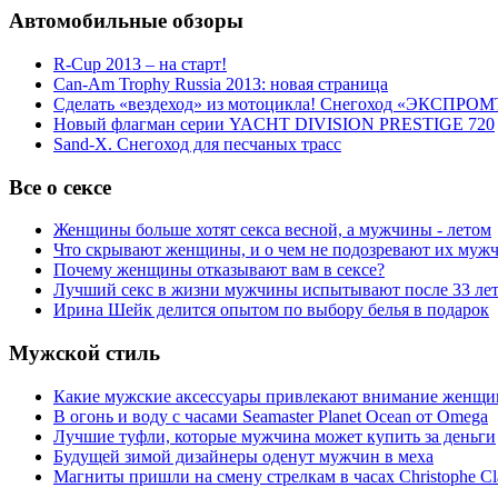
Автомобильные обзоры
R-Cup 2013 – на старт!
Can-Am Trophy Russia 2013: новая страница
Сделать «вездеход» из мотоцикла! Снегоход «ЭКСПРОМ
Новый флагман серии YACHT DIVISION PRESTIGE 720
Sand-X. Снегоход для песчаных трасс
Все о сексе
Женщины больше хотят секса весной, а мужчины - летом
Что скрывают женщины, и о чем не подозревают их муж
Почему женщины отказывают вам в сексе?
Лучший секс в жизни мужчины испытывают после 33 ле
Ирина Шейк делится опытом по выбору белья в подарок
Мужской стиль
Какие мужские аксессуары привлекают внимание женщи
В огонь и воду с часами Seamaster Planet Ocean от Omega
Лучшие туфли, которые мужчина может купить за деньги
Будущей зимой дизайнеры оденут мужчин в меха
Магниты пришли на смену стрелкам в часах Christophe Cl