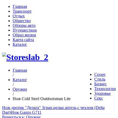
Главная
Транспорт
Отдых
Общество
Обзоры авто
Путешествия
Образ жизни
Карта сайта
Каталог
Главная
Спорт
/
Стиль
Каталог
Бизнес
/
Технологии
Оружие
Здоровье
/
Секс
Нож Cold Steel Outdoorsman Lite
Нож дротик "Дельта" 3гран.цельн.зитель,с чехлом (Delta
Dart)
Нож Ganzo G711
Вернуться к: Оружие