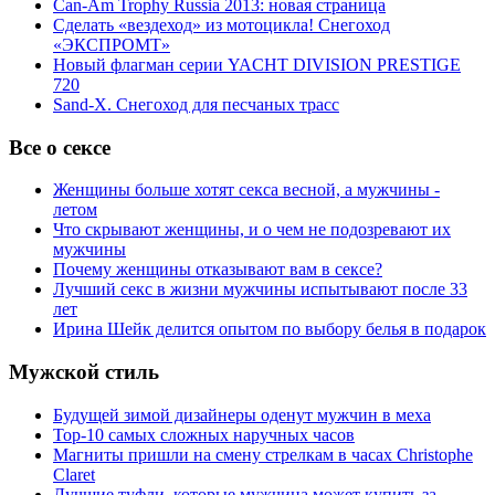
Can-Am Trophy Russia 2013: новая страница
Сделать «вездеход» из мотоцикла! Снегоход
«ЭКСПРОМТ»
Новый флагман серии YACHT DIVISION PRESTIGE
720
Sand-X. Снегоход для песчаных трасс
Все о сексе
Женщины больше хотят секса весной, а мужчины -
летом
Что скрывают женщины, и о чем не подозревают их
мужчины
Почему женщины отказывают вам в сексе?
Лучший секс в жизни мужчины испытывают после 33
лет
Ирина Шейк делится опытом по выбору белья в подарок
Мужской стиль
Будущей зимой дизайнеры оденут мужчин в меха
Top-10 самых сложных наручных часов
Магниты пришли на смену стрелкам в часах Christophe
Claret
Лучшие туфли, которые мужчина может купить за