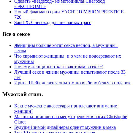
Сделать «вездеход» из мотоцикла! Снегоход
«ЭКСПРОМТ»
Новый флагман серии YACHT DIVISION PRESTIGE
720
Sand-X. Снегоход для песчаных трасс
Все о сексе
Женщины больше хотят секса весной, а мужчины -
летом
Что скрывают женщины, и о чем не подозревают их
мужчины
Почему женщины отказывают вам в сексе?
Лучший секс в жизни мужчины испытывают после 33
лет
Ирина Шейк делится опытом по выбору белья в подарок
Мужской стиль
Какие мужские аксессуары привлекают внимание
женщин?
Магниты пришли на смену стрелкам в часах Christophe
Claret
Будущей зимой дизайнеры оденут мужчин в меха
Top-10 самых сложных наручных часов