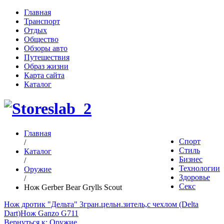
Главная
Транспорт
Отдых
Общество
Обзоры авто
Путешествия
Образ жизни
Карта сайта
Каталог
Главная
Спорт
/
Стиль
Каталог
Бизнес
/
Технологии
Оружие
Здоровье
/
Секс
Нож Gerber Bear Grylls Scout
Нож дротик "Дельта" 3гран.цельн.зитель,с чехлом (Delta
Dart)
Нож Ganzo G711
Вернуться к: Оружие