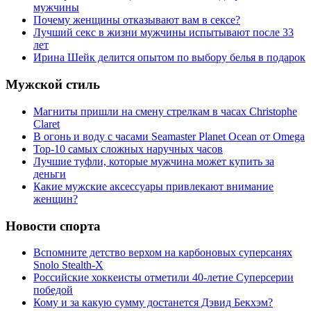
мужчины
Почему женщины отказывают вам в сексе?
Лучший секс в жизни мужчины испытывают после 33
лет
Ирина Шейк делится опытом по выбору белья в подарок
Мужской стиль
Магниты пришли на смену стрелкам в часах Christophe
Claret
В огонь и воду с часами Seamaster Planet Ocean от Omega
Top-10 самых сложных наручных часов
Лучшие туфли, которые мужчина может купить за
деньги
Какие мужские аксессуары привлекают внимание
женщин?
Новости спорта
Вспомните детство верхом на карбоновых суперсанях
Snolo Stealth-X
Российские хоккеисты отметили 40-летие Суперсерии
победой
Кому и за какую сумму достанется Дэвид Бекхэм?