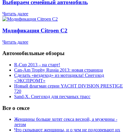
Выбираем семейный автомобиль
Читать далее
Модификация Citroen С2
Читать далее
Автомобильные обзоры
R-Cup 2013 – на старт!
Can-Am Trophy Russia 2013: новая страница
Сделать «вездеход» из мотоцикла! Снегоход
«ЭКСПРОМТ»
Новый флагман серии YACHT DIVISION PRESTIGE
720
Sand-X. Снегоход для песчаных трасс
Все о сексе
Женщины больше хотят секса весной, а мужчины -
летом
Что скрывают женщины, и о чем не подозревают их