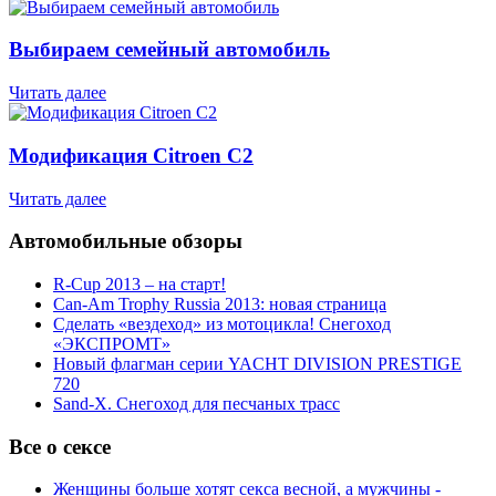
Выбираем семейный автомобиль
Читать далее
Модификация Citroen С2
Читать далее
Автомобильные обзоры
R-Cup 2013 – на старт!
Can-Am Trophy Russia 2013: новая страница
Сделать «вездеход» из мотоцикла! Снегоход
«ЭКСПРОМТ»
Новый флагман серии YACHT DIVISION PRESTIGE
720
Sand-X. Снегоход для песчаных трасс
Все о сексе
Женщины больше хотят секса весной, а мужчины -