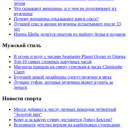
летом
Что скрывают женщины, и о чем не подозревают их
мужчины
Почему женщины отказывают вам в сексе?
Лучший секс в жизни мужчины испытывают после 33
лет
Ирина Шейк делится опытом по выбору белья в подарок
Мужской стиль
В огонь и воду с часами Seamaster Planet Ocean от Omega
Top-10 самых сложных наручных часов
Магниты пришли на смену стрелкам в часах Christophe
Claret
Будущей зимой дизайнеры оденут мужчин в меха
Лучшие туфли, которые мужчина может купить за
деньги
Новости спорта
Месси добавил к числу личных рекордов четвертый
"Золотой мяч"
Кому и за какую сумму достанется Дэвид Бекхэм?
Вспомните детство верхом на карбоновых суперсанях