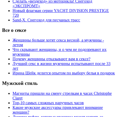
Сделать «вездеход» из мотоцикла! Снегоход
«ЭКСПРОМТ»
Новый флагман серии YACHT DIVISION PRESTIGE
720
Sand-X. Снегоход для песчаных трасс
Все о сексе
Женщины больше хотят секса весной, а мужчины -
летом
Что скрывают женщины, и о чем не подозревают их
мужчины
Почему женщины отказывают вам в сексе?
Лучший секс в жизни мужчины испытывают после 33
лет
Ирина Шейк делится опытом по выбору белья в подарок
Мужской стиль
Магниты пришли на смену стрелкам в часах Christophe
Claret
Top-10 самых сложных наручных часов
Какие мужские аксессуары привлекают внимание
женщин?
Лучшие туфли, которые мужчина может купить за