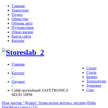
Главная
Транспорт
Отдых
Общество
Обзоры авто
Путешествия
Образ жизни
Карта сайта
Каталог
Главная
Спорт
/
Стиль
Каталог
Бизнес
/
Технологии
Оружие
Здоровье
/
Секс
Сейф оружейный SAFETRONICS
MAXI 10PM
Нож дротик "Дельта" 3гран.цельн.зитель,с чехлом (Delta
Dart)
Нож Ganzo G711